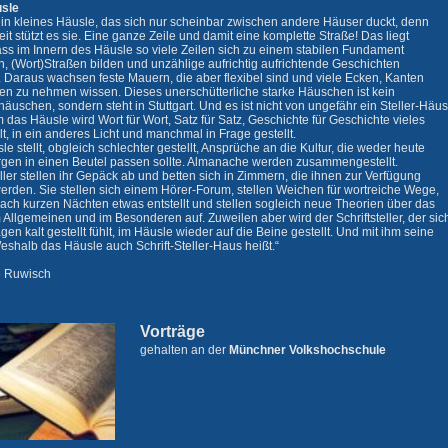
sle
 ein kleines Häusle, das sich nur scheinbar zwischen andere Häuser duckt, denn
it stützt es sie. Eine ganze Zeile und damit eine komplette Straße! Das liegt
ass im Innern des Häusle so viele Zeilen sich zu einem stabilen Fundament
, (Wort)Straßen bilden und unzählige aufrichtig aufrichtende Geschichten
. Daraus wachsen feste Mauern, die aber flexibel sind und viele Ecken, Kanten
en zu nehmen wissen. Dieses unerschütterliche starke Häuschen ist kein
uschen, sondern steht in Stuttgart. Und es ist nicht von ungefähr ein Steller-Häus
 das Häusle wird Wort für Wort, Satz für Satz, Geschichte für Geschichte vieles
lt, in ein anderes Licht und manchmal in Frage gestellt.
e stellt, obgleich schlechter gestellt, Ansprüche an die Kultur, die weder heute
gen in einen Beutel passen sollte. Almanache werden zusammengestellt.
eller stellen ihr Gepäck ab und betten sich in Zimmern, die ihnen zur Verfügung
werden. Sie stellen sich einem Hörer-Forum, stellen Weichen für wortreiche Wege,
ach kurzen Nächten etwas entstellt und stellen sogleich neue Theorien über das
Allgemeinen und im Besonderen auf. Zuweilen aber wird der Schriftsteller, der sic
gen kalt gestellt fühlt, im Häusle wieder auf die Beine gestellt. Und mit ihm seine
Weshalb das Häusle auch Schrift-Steller-Haus heißt.“
e Ruwisch
Vorträge
gehalten an der
Münchner Volkshochschule