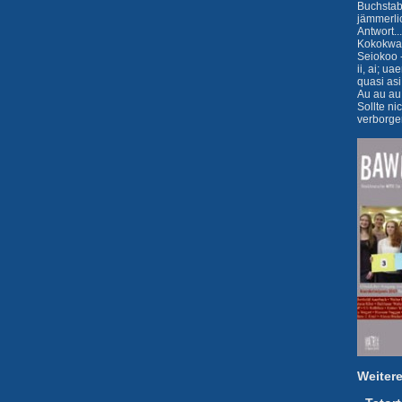
Buchstab
jämmerli
Antwort...
Kokokwa
Seiokoo -
ii, ai; ua
quasi asi 
Au au au
Sollte n
verborge
Weiter