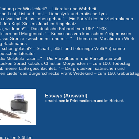
findung der Wirklichkeit? – Literatur und Wahrheit
ebe Lust, List und Last – Liebeslyrik und erotische Lyrik
bin etwas schief ins Leben gebaut“ – Ein Porträt des herzbetrunkenen
f-den-Kopf-Stellers Joachim Ringelnatz
la, wir leben!“ – Das deutsche Kabarett von 1901-1933
elstern und Morgennatz“ – Komisches von komischen Zeitgenossen
nasse Grenze zwischen mir und mir...“ - Thema und Variation im Werk
rg Bachmanns
e schon gelacht? – Scharf-, blöd- und tiefsinnige Welt(An)nahme
deutschen Literatur
 die Moleküle rasen...“ – Die Purzelbaum- und Purzeltraumwelt
tesken Sprachkobolds Christian Morgenstern – zum 100. Todestag
hab meine Tante geschlachtet...“ – Die grotesken, satirischen und
chen Lieder des Bürgerschrecks Frank Wedekind – zum 150. Geburtsta
Essays (Auswahl)
erschienen in Printmedienen und im Hörfunk
hen allen Stühlen