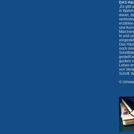
DAS Häu
„Es gibt
in Wahrhe
daran, d
verbinden
erzählen
und Kurv
Märchenhä
In und um
vorgestel
Das Häusl
noch mor
Schriftst
gestellt 
gucken n
Leben im 
von Verla
Schrift. 
© Ulriek