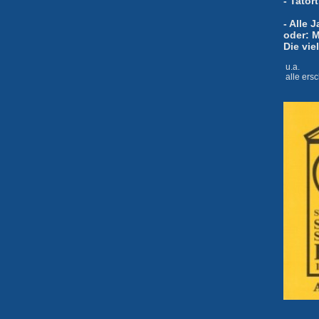
- Tator
- Alle 
oder: M
Die vie
u.a.
alle ers