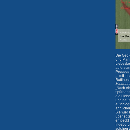
Die Gedi
und Mann
Liebeslau
aufersta
Presses
„...mit 
Raffiness
Mindener
„Nach ei
spürbar i
die Lieb
und häuf
autobiog
ähnliche
Sie wird
überlegt
entdeckt 
Ingeborg
solchen 