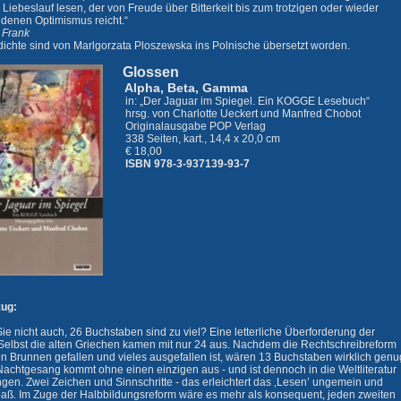
 Liebeslauf lesen, der von Freude über Bitterkeit bis zum trotzigen oder wieder
ndenen Optimismus reicht.“
 Frank
dichte sind von Marlgorzata Ploszewska ins Polnische übersetzt worden.
Glossen
Alpha, Beta, Gamma
in: „Der Jaguar im Spiegel. Ein KOGGE Lesebuch“
hrsg. von Charlotte Ueckert und Manfred Chobot
Originalausgabe POP Verlag
338 Seiten, kart., 14,4 x 20,0 cm
€ 18,00
ISBN 978-3-937139-93-7
zug:
ie nicht auch, 26 Buchstaben sind zu viel? Eine letterliche Überforderung der
Selbst die alten Griechen kamen mit nur 24 aus. Nachdem die Rechtschreibreform
en Brunnen gefallen und vieles ausgefallen ist, wären 13 Buchstaben wirklich genu
Nachtgesang kommt ohne einen einzigen aus - und ist dennoch in die Weltliteratur
gen. Zwei Zeichen und Sinnschritte - das erleichtert das ‚Lesen’ ungemein und
aß. Im Zuge der Halbbildungsreform wäre es mehr als konsequent, jeden zweiten