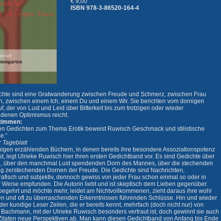
€ 9,00
ISBN 978-3-86520-164-4
chte sind eine Gratwanderung zwischen Freude und Schmerz, zwischen Frau
, zwischen einem Ich, einem Du und einem Wir. Sie berichten vom dornigen
f, der von Lust und Leid über Bitterkeit bis zum trotzigen oder wieder
ndenen Optimismus reicht.
timmen:
ihren Gedichten zum Thema Erotik beweist Ruwisch Geschmack und stilistische
e.“
 Tageblatt
nigen erzählenden Büchern, in denen bereits ihre besondere Assoziationspotenz
st, legt Ulrieke Ruwisch hier ihren ersten Gedichtband vor. Es sind Gedichte über
e, über den manchmal Lust spendenden Dorn des Mannes, über die stechenden
ig zerstechenden Dornen der Freude. Die Gedichte sind Nachrichten,
rafisch und subjektiv, dennoch gewiss von jeder Frau schon einmal so oder in
r Weise empfunden. Die Autorin liebt und ist skeptisch dem Lieben gegenüber.
 begehrt und möchte mehr, leidet am Nichtvollkommenen, zieht daraus ihre wohl
en und oft zu überraschenden Erkenntnissen führenden Schlüsse. Hin und wieder
der kundige Leser Zeilen, die er bereits kennt, mehrfach (doch nicht nur) von
 Bachmann, mit der Ulrieke Ruwisch besonders vertraut ist; doch gewinnt sie auch
Zitaten neue Perspektiven ab. Man kann diesen Gedichtband von Anfang bis Ende