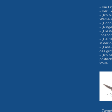
- Die Er
- Der Li
- „Ich 
Welt-au
- „Hopp
- „Ring
- „Die 
Ingebo
- „Heut
in der 
- „Lass
des gro
- „Ich 
politis
uvam.
- Zwisc