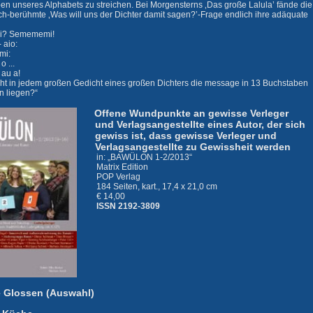
en unseres Alphabets zu streichen. Bei Morgensterns ‚Das große Lalula’ fände die
ch-berühmte ‚Was will uns der Dichter damit sagen?’-Frage endlich ihre adäquate
i? Semememi!
 aio:
emi:
o ...
 au a!
icht in jedem großen Gedicht eines großen Dichters die message in 13 Buchstaben
n liegen?“
Offene Wundpunkte an gewisse Verleger
und Verlagsangestellte eines Autor, der sich
gewiss ist, dass gewisse Verleger und
Verlagsangestellte zu Gewissheit werden
in: „BAWÜLON 1-2/2013“
Matrix Edition
POP Verlag
184 Seiten, kart., 17,4 x 21,0 cm
€ 14,00
ISSN 2192-3809
e Glossen (Auswahl)