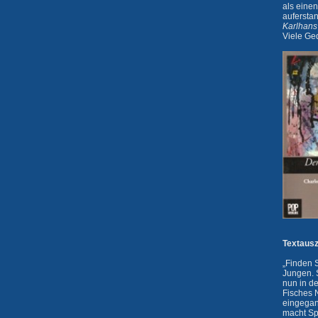
als einen
aufersta
Karlhans
Viele Ge
Textaus
„Finden S
Jungen. 
nun in d
Fisches 
eingegan
macht Sp