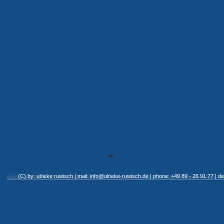
(C) by: ulrieke ruwisch
|
mail: info@ulrieke-ruwisch.de | phone: +49 89 - 26 91 77 | de